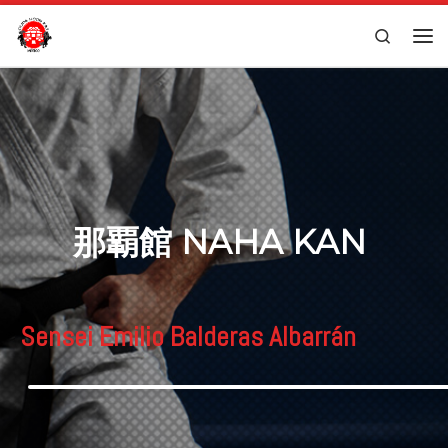
Saltar al contenido
Search
Men
那覇館 NAHA KAN
Sensei Emilio Balderas Albarrán