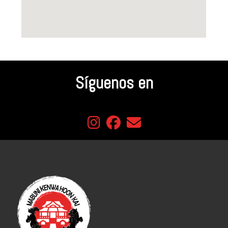
Síguenos en
fab fa-instagram
fab fa-facebook
fas fa-envelope