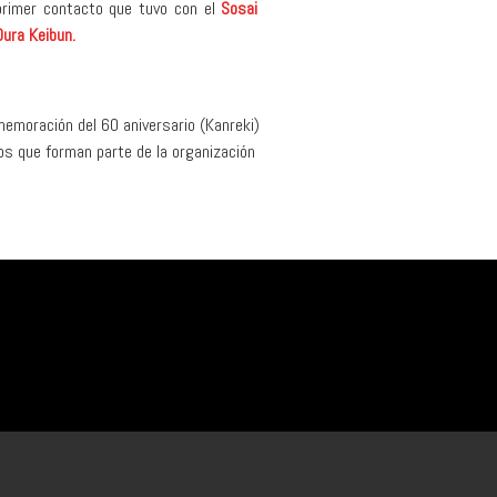
primer contacto que tuvo con el
Sosai
Oura Keibun.
memoración del 60 aniversario (Kanreki)
os que forman parte de la organización