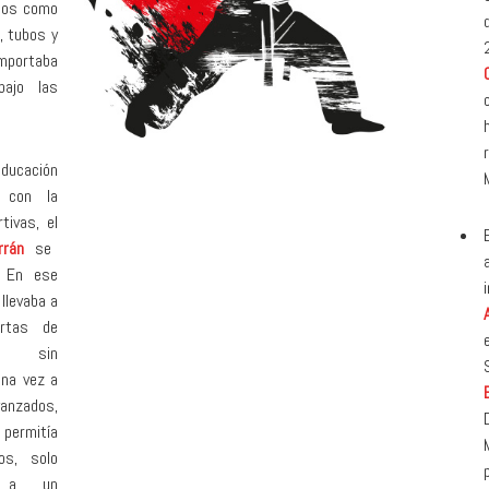
ados como
, tubos y
importaba
ajo las
ducación
 con la
tivas, el
rrán
se
. En ese
llevaba a
rtas de
sin
una vez a
vanzados,
 permitía
os, solo
a a un