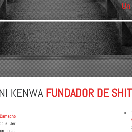
Un 
NI KENWA
FUNDADOR DE SHIT
 Camacho
do el 3er
r, inició