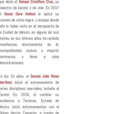
que abrió el
Sensei Crisóforo Cruz,
su
maestro de karate y de vida. En 2017
el
Sosai Oura Keibun
le aplicó su
examen de cinta negra, y aunque desde
niño lo había visto en el aeropuerto de
la Ciudad de México en alguna de sus
visitas, en los últimos años ha recibido
enseñanzas directamente de él,
acompañándolo incluso a impartir
seminarios y llevar a cabo
demostraciones.
A los 10 años, el
Sensei Julio Rivas
Martínez
inició el entrenamiento de
varias disciplinas marciales, incluida el
Karate. En 2016, al cambiar su
residencia a Tecámac, Estado de
México, inició entrenamientos con el
Shihan Héctor Camacho, a través de