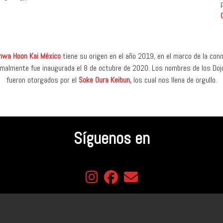
nwa Hoon Kai México
tiene su origen en el año 2019, en el marco de la con
rmalmente fue inaugurada el 8 de octubre de 2020. Los nombres de los Doj
fueron otorgados por el
Soke Oura Keibun,
los cual nos llena de orgullo.
Síguenos en
fab fa-instagram
fab fa-facebook
fas fa-envelope