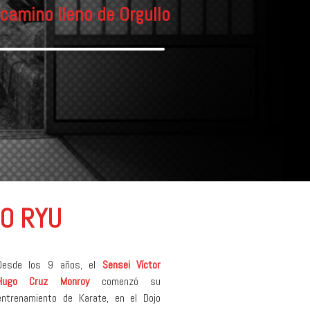
camino lleno de Orgullo
O RYU
Desde los 9 años, el
Sensei Víctor
Hugo Cruz Monroy
comenzó su
entrenamiento de Karate, en el Dojo