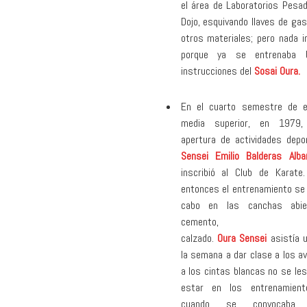
el área de Laboratorios Pes
Dojo, esquivando llaves de gas
otros materiales; pero nada 
porque ya se entrenaba b
instrucciones del
Sosai Oura.
En el cuarto semestre de e
media superior, en 1979,
apertura de actividades depor
Sensei Emilio Balderas Alba
inscribió al Club de Karate
entonces el entrenamiento se 
cabo en las canchas abie
cemento, 
calzado.
Oura Sensei
asistía 
la semana a dar clase a los a
a los cintas blancas no se les
estar en los entrenamient
cuando se convocab