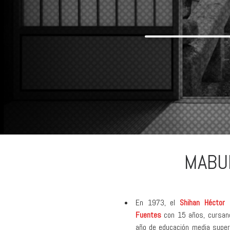
MABU
En 1973, el
Shihan Héctor
Fuentes
con 15 años, cursan
año de educación media superio