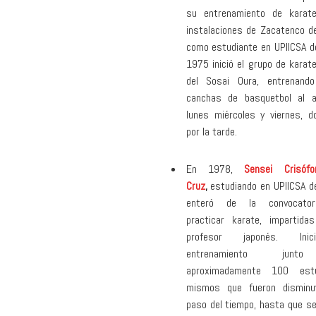
su entrenamiento de karat
instalaciones de Zacatenco de
como estudiante en UPIICSA de
1975 inició el grupo de karat
del Sosai Oura, entrenand
canchas de basquetbol al ai
lunes miércoles y viernes, 
por la tarde.
En 1978,
Sensei Crisóf
Cruz
,
estudiando en UPIICSA de
enteró de la convocator
practicar karate, impartida
profesor japonés. In
entrenamiento jun
aproximadamente 100 estu
mismos que fueron disminu
paso del tiempo, hasta que s