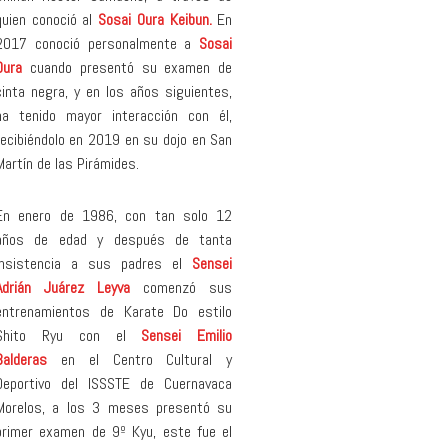
quien conoció al
Sosai Oura Keibun.
En
2017 conoció personalmente a
Sosai
Oura
cuando presentó su examen de
cinta negra, y en los años siguientes,
ha tenido mayor interacción con él,
recibiéndolo en 2019 en su dojo en San
Martín de las Pirámides.
En enero de 1986, con tan solo 12
años de edad y después de tanta
insistencia a sus padres el
Sensei
Adrián Juárez Leyva
comenzó sus
entrenamientos de Karate Do estilo
Shito Ryu con el
Sensei Emilio
Balderas
en el Centro Cultural y
Deportivo del ISSSTE de Cuernavaca
Morelos, a los 3 meses presentó su
primer examen de 9º Kyu, este fue el