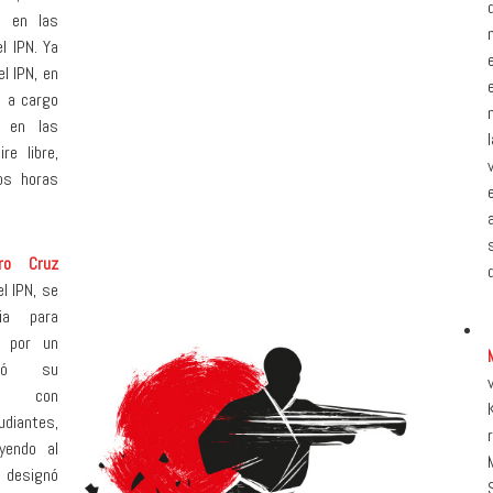
e en las
l IPN. Ya
l IPN, en
e a cargo
o en las
re libre,
dos horas
oro Cruz
l IPN, se
ia para
s por un
ició su
to con
diantes,
yendo al
e designó